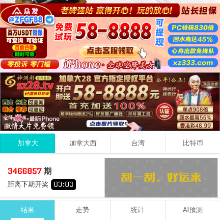
加拿大
加拿大西
台湾
比特币
2
7
2
11
3466857
期
+
+
=
距离下期开奖
03
:
02
小
单
结果
走势
统计
AI预测
期号
时间
号码